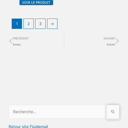
VOIR LE PRODUIT
1
2
3
→
Précédent
Sui
PRÉCÉDENT
SUIVANT
Bredac
Eclador
Rechercher :
Retour site Fluidemail