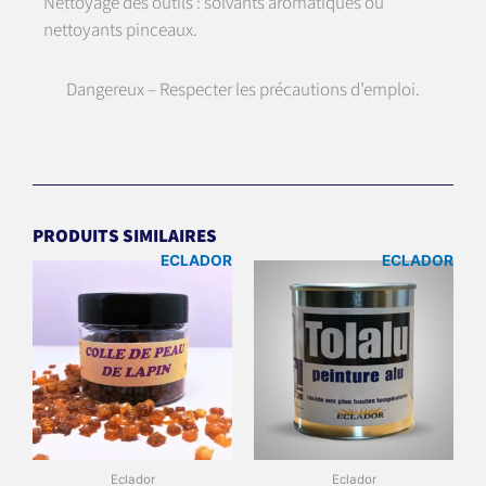
Nettoyage des outils : solvants aromatiques ou
nettoyants pinceaux.
Dangereux – Respecter les précautions d’emploi.
PRODUITS SIMILAIRES
ECLADOR
ECLADOR
Eclador
Eclador