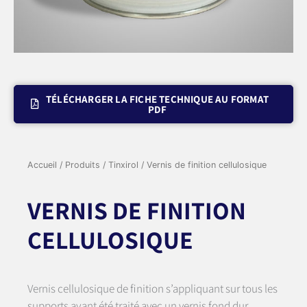
TÉLÉCHARGER LA FICHE TECHNIQUE AU FORMAT
PDF
Accueil
/
Produits
/
Tinxirol
/ Vernis de finition cellulosique
VERNIS DE FINITION
CELLULOSIQUE
Vernis cellulosique de finition s’appliquant sur tous les
supports ayant été traité avec un vernis fond dur