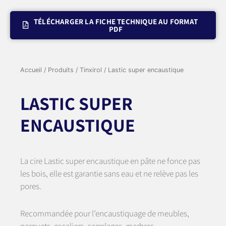
TÉLÉCHARGER LA FICHE TECHNIQUE AU FORMAT
PDF
Accueil
/
Produits
/
Tinxirol
/ Lastic super encaustique
LASTIC SUPER
ENCAUSTIQUE
La cire Lastic super encaustique en pâte ne fonce pas
les bois, elle est garantie sans eau et ne relève pas les
pores.
Recommandée pour l’encaustiquage de meubles,