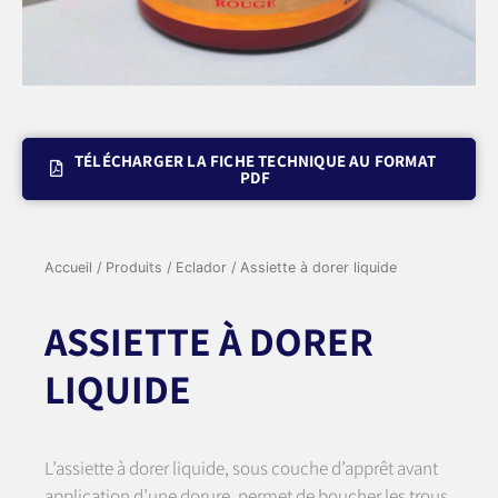
TÉLÉCHARGER LA FICHE TECHNIQUE AU FORMAT
PDF
Accueil
/
Produits
/
Eclador
/ Assiette à dorer liquide
ASSIETTE À DORER
LIQUIDE
L’assiette à dorer liquide, sous couche d’apprêt avant
application d’une dorure, permet de boucher les trous,